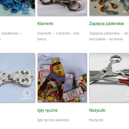
Klamerki
Zapięcia jubilerskie
– plastikowe –
Klamerki: – z bolcem – bez
Zapięcia jubilerskie: – do
e
bolca
kolczyków – do korali
Igły ręczne
Nożyczki
Igły ręczne (karnety)
Nożyczki