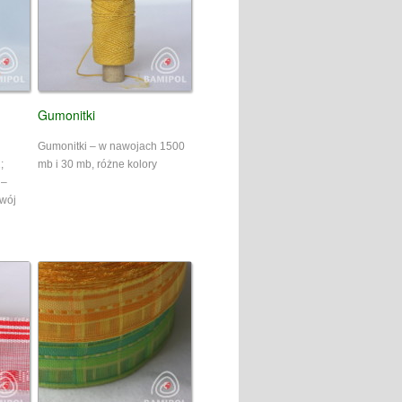
Gumonitki
Gumonitki – w nawojach 1500
;
mb i 30 mb, różne kolory
 –
wój