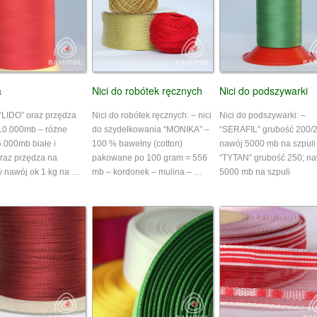
a
Nici do robótek ręcznych
Nici do podszywarki
“LIDO” oraz przędza
Nici do robótek ręcznych: – nici
Nici do podszywarki: –
10.000mb – różne
do szydełkowania “MONIKA” –
“SERAFIL” grubość 200/2
5.000mb białe i
100 % bawełny (cotton)
nawój 5000 mb na szpuli
oraz przędza na
pakowane po 100 gram = 556
“TYTAN” grubość 250; na
y nawój ok 1 kg na …
mb – kordonek – mulina – …
5000 mb na szpuli