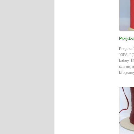
Przędz
Przędza 
“OPAL” (
kolory, 1
czarne; 
kilogram