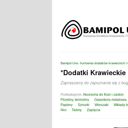
Bamipol Uno- hurtownia dodatków krawieckich i 
*Dodatki Krawieckie
Zapraszamy do zapoznania się z boga
Podkategorie:
Akcesoria do firan i zasłon
Flizeliny, termoliny
Galanteria metalowa
Papiery
Sznurki
Wieszaki
Wkłady b
Nici
Taśmy
Zapięcia