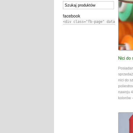
facebook
<div
class
=
"fb-page"
data-href
=
"h
Nici do 
Posiadam
sprzedaż
nici do sz
poliestro
nawoju 4
kolorów 