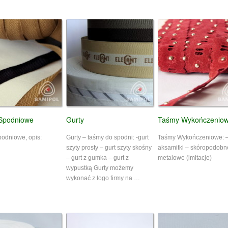
Spodniowe
Gurty
Taśmy Wykończenio
odniowe, opis:
Gurty – taśmy do spodni: -gurt
Taśmy Wykończeniowe: 
szyty prosty – gurt szyty skośny
aksamitki – skóropodobn
– gurt z gumka – gurt z
metalowe (imitacje)
wypustką Gurty możemy
wykonać z logo firmy na …