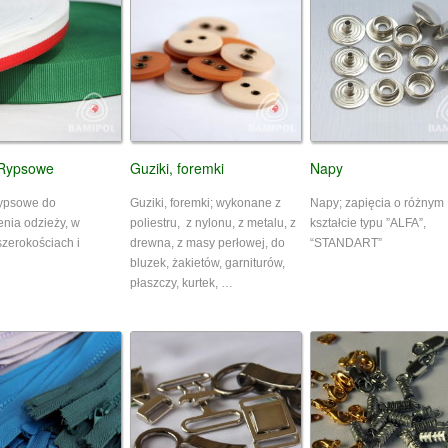
Rypsowe
Guziki, foremki
Napy
ypsowe do
Guziki, foremki; wykonane z
Napy; zapięcia o różnym
nia odzieży, w
poliestru, z nylonu, z metalu, z
kształcie typu ”ALFA”,
szerokościach i
drewna, z masy perłowej, do
“STANDART”
bluzek, żakietów, garniturów,
płaszczy, kurtek, …