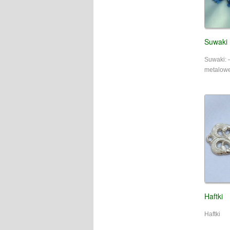
Suwaki
Suwaki: 
metalow
Haftki
Haftki