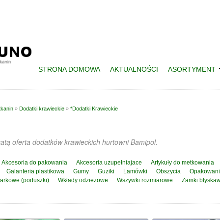
STRONA DOMOWA
AKTUALNOŚCI
ASORTYMENT
tkanin
»
Dodatki krawieckie
»
*Dodatki Krawieckie
tą oferta dodatków krawieckich hurtowni Bamipol.
Akcesoria do pakowania
Akcesoria uzupełniajace
Artykuły do metkowania
Galanteria plastikowa
Gumy
Guziki
Lamówki
Obszycia
Opakowan
arkowe (poduszki)
Wkłady odzieżowe
Wszywki rozmiarowe
Zamki błyskaw