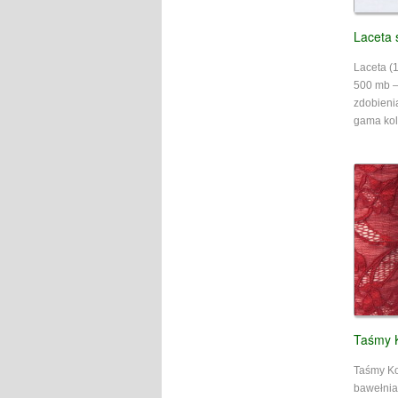
Laceta 
Laceta (
500 mb – 
zdobieni
gama kolo
Taśmy 
Taśmy K
bawełnia