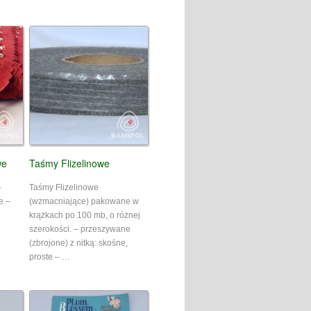
we
Taśmy Flizelinowe
–
Taśmy Flizelinowe
e –
(wzmacniające) pakowane w
krążkach po 100 mb, o różnej
szerokości. – przeszywane
(zbrojone) z nitką: skośne,
proste – …