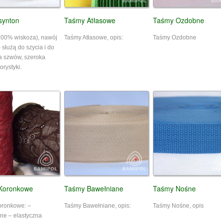
synton
Taśmy Atłasowe
Taśmy Ozdobne
100% wiskoza), nawój
Taśmy Atłasowe, opis:
Taśmy Ozdobne
służą do szycia i do
a szwów, szeroka
rystyki.
Koronkowe
Taśmy Bawełniane
Taśmy Nośne
oronkowe: –
Taśmy Bawełniane, opis:
Taśmy Nośne, opis
ne – elastyczna