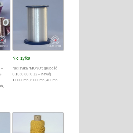
"timeline"
data-width
=
""
data-height
=
""
data-small-header
=
"false
Nici żyłka
 –
Nici żyłka “MONO”; grubość
%
0,10; 0,80; 0,12 – nawój
11.000mb, 6.000mb, 400mb
mb,