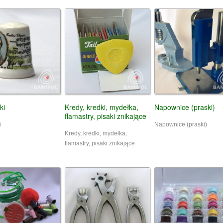
ki
Kredy, kredki, mydełka,
Napownice (praski)
flamastry, pisaki znikające
i
Napownice (praski)
Kredy, kredki, mydełka,
flamastry, pisaki znikające