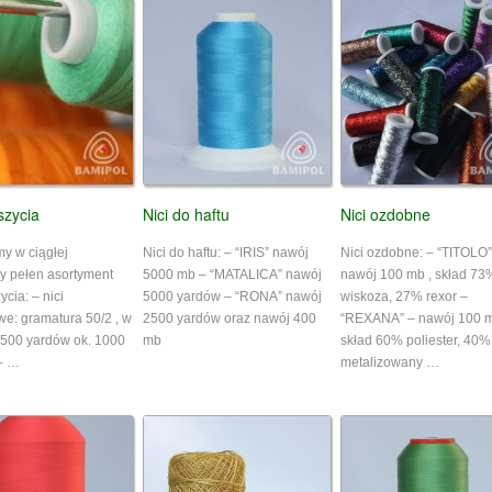
ttps://www.facebook.com/Bamipol-Uno-246085668789356/"
data-tabs
=
szycia
Nici do haftu
Nici ozdobne
y w ciągłej
Nici do haftu: – “IRIS” nawój
Nici ozdobne: – “TITOLO”
y pełen asortyment
5000 mb – “MATALICA” nawój
nawój 100 mb , skład 73
ycia: – nici
5000 yardów – “RONA” nawój
wiskoza, 27% rexor –
we: gramatura 50/2 , w
2500 yardów oraz nawój 400
“REXANA” – nawój 100 
500 yardów ok. 1000
mb
skład 60% poliester, 40%
– …
metalizowany …