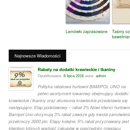
Lamówki zaprasowane
Taśmy o
bawełnia
Najnowsze Wiadomości
Rabaty na dodatki krawieckie i tkaniny
Opublikowano:
8 lipca 2016
autor:
admin
Polityka rabatowa hurtowni BAMIPOL UNO na
pełen asortyment towarowy obejmujący dodatki
krawieckie i tkaniny oraz akcesoria krawieckie przedstawia się
następująco: Etap podstawowy – rabat 3% Nowi klienci hurtowni
Bamipol Uno otrzymują 3% rabat zawsze gdy kwota zamówieni
przekroczy 3000 pln. Etapy kolejne: 5% rabat przyznawany jest
klientom których wartość zakupów w poprzednim miesiącu