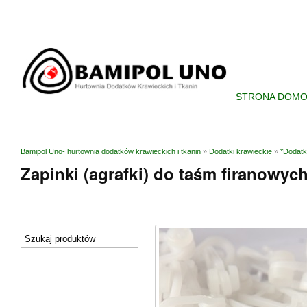
STRONA DOM
Bamipol Uno- hurtownia dodatków krawieckich i tkanin
»
Dodatki krawieckie
»
*Dodatk
Zapinki (agrafki) do taśm firanowyc