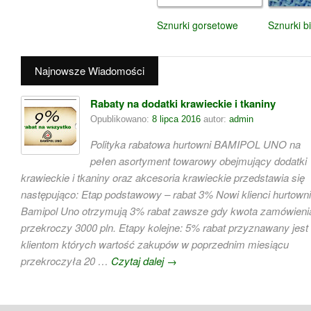
Sznurki gorsetowe
Sznurki b
Najnowsze Wiadomości
Rabaty na dodatki krawieckie i tkaniny
Opublikowano:
8 lipca 2016
autor:
admin
Polityka rabatowa hurtowni BAMIPOL UNO na
pełen asortyment towarowy obejmujący dodatki
krawieckie i tkaniny oraz akcesoria krawieckie przedstawia się
następująco: Etap podstawowy – rabat 3% Nowi klienci hurtowni
Bamipol Uno otrzymują 3% rabat zawsze gdy kwota zamówieni
przekroczy 3000 pln. Etapy kolejne: 5% rabat przyznawany jest
klientom których wartość zakupów w poprzednim miesiącu
przekroczyła 20 …
Czytaj dalej
→