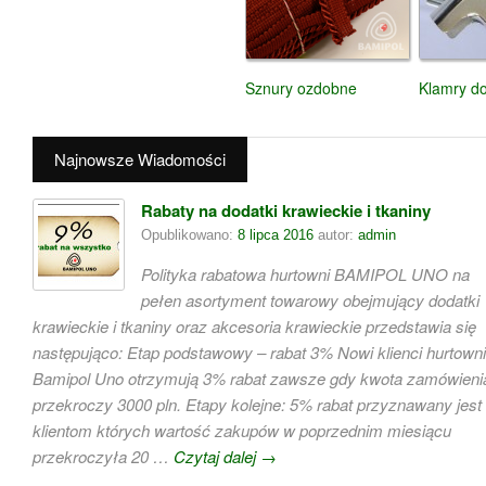
Sznury ozdobne
Klamry d
Najnowsze Wiadomości
Rabaty na dodatki krawieckie i tkaniny
Opublikowano:
8 lipca 2016
autor:
admin
Polityka rabatowa hurtowni BAMIPOL UNO na
pełen asortyment towarowy obejmujący dodatki
krawieckie i tkaniny oraz akcesoria krawieckie przedstawia się
następująco: Etap podstawowy – rabat 3% Nowi klienci hurtowni
Bamipol Uno otrzymują 3% rabat zawsze gdy kwota zamówieni
przekroczy 3000 pln. Etapy kolejne: 5% rabat przyznawany jest
klientom których wartość zakupów w poprzednim miesiącu
przekroczyła 20 …
Czytaj dalej
→