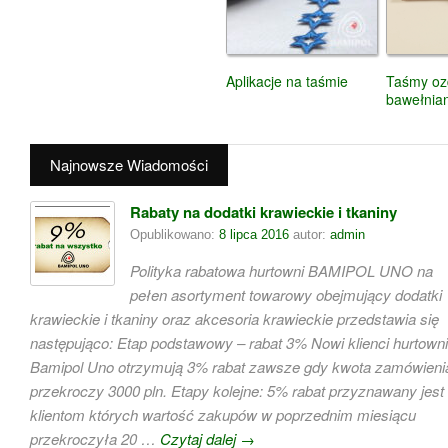
Aplikacje na taśmie
Taśmy o
bawełnia
Najnowsze Wiadomości
Rabaty na dodatki krawieckie i tkaniny
Opublikowano:
8 lipca 2016
autor:
admin
Polityka rabatowa hurtowni BAMIPOL UNO na
pełen asortyment towarowy obejmujący dodatki
krawieckie i tkaniny oraz akcesoria krawieckie przedstawia się
następująco: Etap podstawowy – rabat 3% Nowi klienci hurtowni
Bamipol Uno otrzymują 3% rabat zawsze gdy kwota zamówieni
przekroczy 3000 pln. Etapy kolejne: 5% rabat przyznawany jest
klientom których wartość zakupów w poprzednim miesiącu
przekroczyła 20 …
Czytaj dalej
→