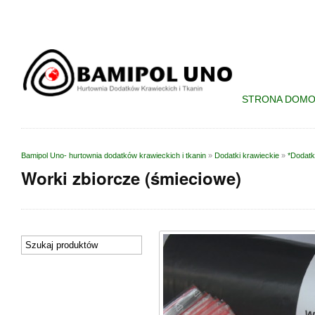
STRONA DOM
Bamipol Uno- hurtownia dodatków krawieckich i tkanin
»
Dodatki krawieckie
»
*Dodatk
Worki zbiorcze (śmieciowe)