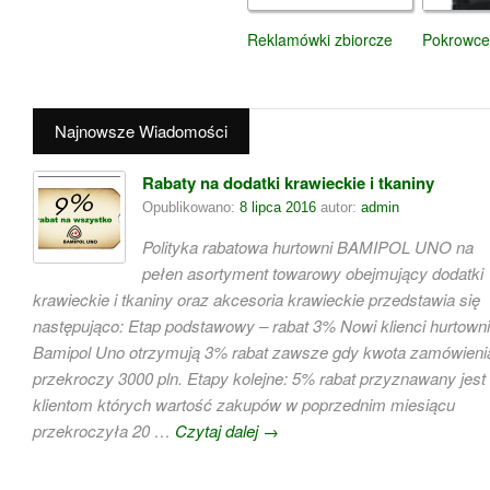
Reklamówki zbiorcze
Pokrowce
Najnowsze Wiadomości
Rabaty na dodatki krawieckie i tkaniny
Opublikowano:
8 lipca 2016
autor:
admin
Polityka rabatowa hurtowni BAMIPOL UNO na
pełen asortyment towarowy obejmujący dodatki
krawieckie i tkaniny oraz akcesoria krawieckie przedstawia się
następująco: Etap podstawowy – rabat 3% Nowi klienci hurtowni
Bamipol Uno otrzymują 3% rabat zawsze gdy kwota zamówieni
przekroczy 3000 pln. Etapy kolejne: 5% rabat przyznawany jest
klientom których wartość zakupów w poprzednim miesiącu
przekroczyła 20 …
Czytaj dalej
→