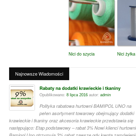
Nici do szycia
Nici żyłka
Najnowsze Wiadomości
Rabaty na dodatki krawieckie i tkaniny
Opublikowano:
8 lipca 2016
autor:
admin
Polityka rabatowa hurtowni BAMIPOL UNO na
pełen asortyment towarowy obejmujący dodatki
krawieckie i tkaniny oraz akcesoria krawieckie przedstawia się
następująco: Etap podstawowy – rabat 3% Nowi klienci hurtowni
Bamipol Uno otrzymują 3% rabat zawsze gdy kwota zamówieni