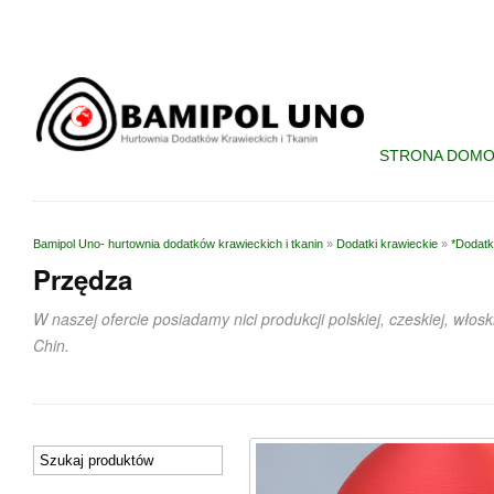
STRONA DOM
Bamipol Uno- hurtownia dodatków krawieckich i tkanin
»
Dodatki krawieckie
»
*Dodatk
Przędza
W naszej ofercie posiadamy nici produkcji polskiej, czeskiej, wło
Chin.