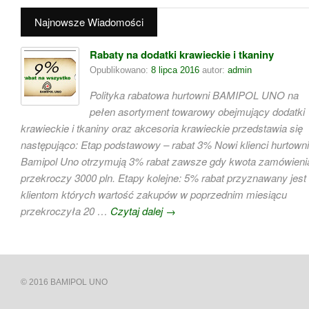
Najnowsze Wiadomości
Rabaty na dodatki krawieckie i tkaniny
Opublikowano:
8 lipca 2016
autor:
admin
Polityka rabatowa hurtowni BAMIPOL UNO na
pełen asortyment towarowy obejmujący dodatki
krawieckie i tkaniny oraz akcesoria krawieckie przedstawia się
następująco: Etap podstawowy – rabat 3% Nowi klienci hurtowni
Bamipol Uno otrzymują 3% rabat zawsze gdy kwota zamówieni
przekroczy 3000 pln. Etapy kolejne: 5% rabat przyznawany jest
klientom których wartość zakupów w poprzednim miesiącu
przekroczyła 20 …
Czytaj dalej
→
© 2016 BAMIPOL UNO