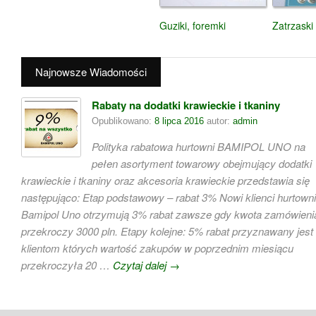
Guziki, foremki
Zatrzaski
Najnowsze Wiadomości
Rabaty na dodatki krawieckie i tkaniny
Opublikowano:
8 lipca 2016
autor:
admin
Polityka rabatowa hurtowni BAMIPOL UNO na
pełen asortyment towarowy obejmujący dodatki
krawieckie i tkaniny oraz akcesoria krawieckie przedstawia się
następująco: Etap podstawowy – rabat 3% Nowi klienci hurtowni
Bamipol Uno otrzymują 3% rabat zawsze gdy kwota zamówieni
przekroczy 3000 pln. Etapy kolejne: 5% rabat przyznawany jest
klientom których wartość zakupów w poprzednim miesiącu
przekroczyła 20 …
Czytaj dalej
→