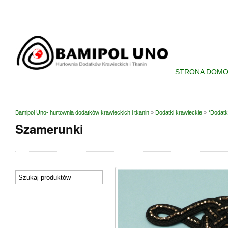
STRONA DOM
Bamipol Uno- hurtownia dodatków krawieckich i tkanin
»
Dodatki krawieckie
»
*Dodatk
Szamerunki