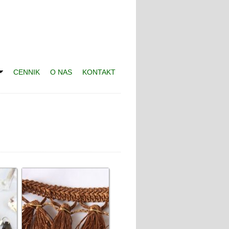
CENNIK
O NAS
KONTAKT
"timeline"
data-width
=
""
data-height
=
""
data-small-header
=
"false