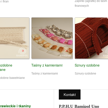
Zapinki (agrafki) do taśm
 i firan
firanowych
ozdobne
Taśmy z kamieniami
Sznury ozdobne
iane
Taśmy z kamieniami
Sznury ozdobne
zdobne bawełniane
Kontakt
rawieckie i tkaniny
P.P.H.U Bamipol Uno