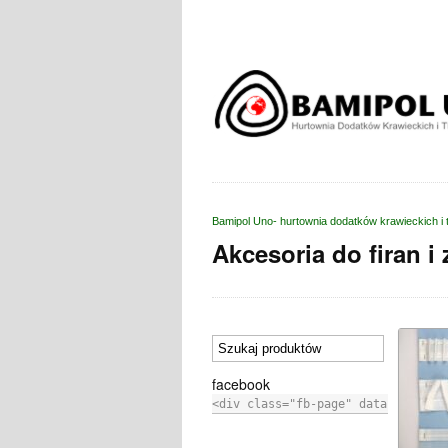
Bamipol Uno- hurtownia dodatków krawieckich i 
Akcesoria do firan i
facebook
<div
class
=
"fb-page"
data-href
=
"h