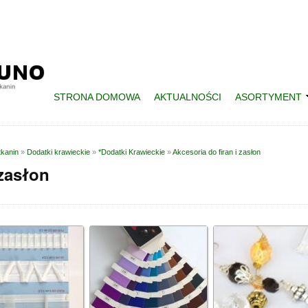
STRONA DOMOWA
AKTUALNOŚCI
ASORTYMENT
tkanin
»
Dodatki krawieckie
»
*Dodatki Krawieckie
»
Akcesoria do firan i zasłon
 zasłon
ttps://www.facebook.com/Bamipol-Uno-246085668789356/"
data-tabs
=