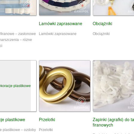
Lamówki zaprasowane
Obciążniki
 firanowe – zasłonowe
Lamówki zaprasowane
Obciążniki
marszczenia – różne
ci
je plastikowe
Przelotki
Zapinki (agrafki) do 
firanowych
e plastikowe – ozdoby
Przelotki