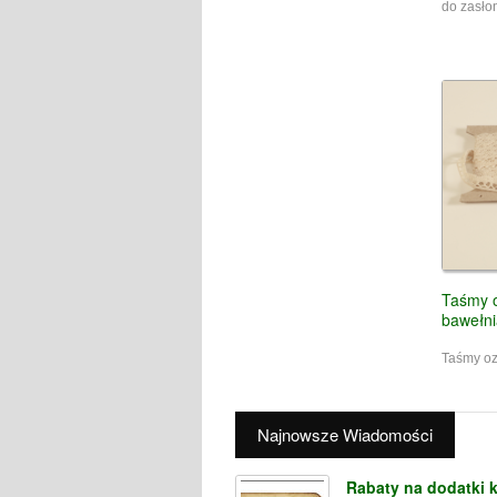
do zasłon
Taśmy 
bawełn
Taśmy o
Najnowsze Wiadomości
Rabaty na dodatki k