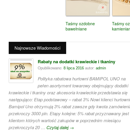
Taśmy ozdobne
Taśmy oz
bawełniane
kamienia
Najnowsze Wiadomości
Rabaty na dodatki krawieckie i tkaniny
Opublikowano:
8 lipca 2016
autor:
admin
Polityka rabatowa hurtowni BAMIPOL UNO na
pełen asortyment towarowy obejmujący dodatki
krawieckie i tkaniny oraz akcesoria krawieckie przedstawia się
następująco: Etap podstawowy – rabat 3% Nowi klienci hurtowni
Bamipol Uno otrzymują 3% rabat zawsze gdy kwota zamówieni
przekroczy 3000 pln. Etapy kolejne: 5% rabat przyznawany jest
klientom których wartość zakupów w poprzednim miesiącu
przekroczyła 20 …
Czytaj dalej
→