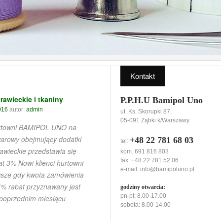
Kontakt
rawieckie i tkaniny
P.P.H.U Bamipol Uno
016
autor:
admin
ul. Ks. Skorupki 87,
05-091 Ząbki k/Warszawy
urtowni BAMIPOL UNO na
warowy obejmujący dodatki
+48 22 781 68 03
tel:
rawieckie przedstawia się
kom. 691 816 803
fax: +48 22 781 52 06
t 3% Nowi klienci hurtowni
e-mail:
info@bamipoluno.pl
wsze gdy kwota zamówienia
5% rabat przyznawany jest
godziny otwarcia:
pn-pt: 8.00-17.00
 poprzednim miesiącu
sobota: 8.00-14.00