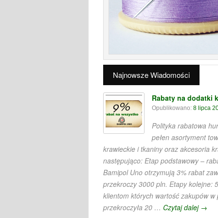
Najnowsze Wiadomości
Rabaty na dodatki k
Opublikowano:
8 lipca 2
Polityka rabatowa h
pełen asortyment to
krawieckie i tkaniny oraz akcesoria k
następująco: Etap podstawowy – raba
Bamipol Uno otrzymują 3% rabat za
przekroczy 3000 pln. Etapy kolejne: 
klientom których wartość zakupów w
przekroczyła 20 …
Czytaj dalej
→