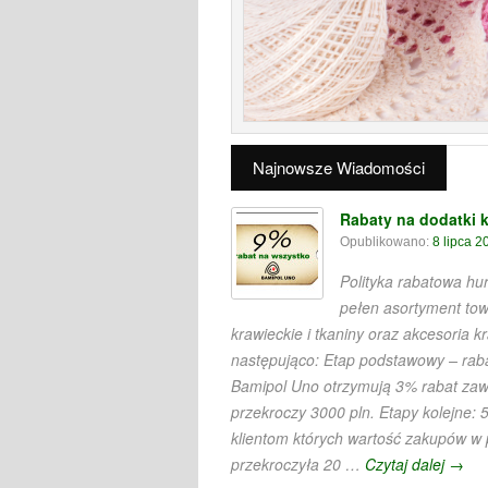
Najnowsze Wiadomości
Rabaty na dodatki k
Opublikowano:
8 lipca 2
Polityka rabatowa h
pełen asortyment to
krawieckie i tkaniny oraz akcesoria k
następująco: Etap podstawowy – raba
Bamipol Uno otrzymują 3% rabat za
przekroczy 3000 pln. Etapy kolejne: 
klientom których wartość zakupów w
przekroczyła 20 …
Czytaj dalej
→