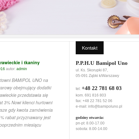
Kontakt
rawieckie i tkaniny
P.P.H.U Bamipol Uno
016
autor:
admin
ul. Ks. Skorupki 87,
05-091 Ząbki k/Warszawy
urtowni BAMIPOL UNO na
warowy obejmujący dodatki
+48 22 781 68 03
tel:
rawieckie przedstawia się
kom. 691 816 803
fax: +48 22 781 52 06
t 3% Nowi klienci hurtowni
e-mail:
info@bamipoluno.pl
wsze gdy kwota zamówienia
5% rabat przyznawany jest
godziny otwarcia:
pn-pt: 8.00-17.00
 poprzednim miesiącu
sobota: 8.00-14.00