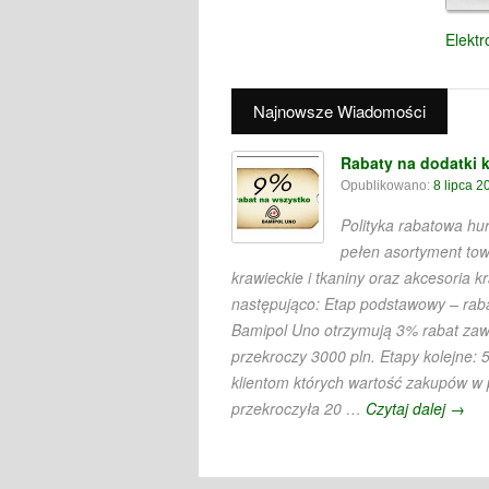
Elekt
Najnowsze Wiadomości
Rabaty na dodatki k
Opublikowano:
8 lipca 2
Polityka rabatowa h
pełen asortyment to
krawieckie i tkaniny oraz akcesoria k
następująco: Etap podstawowy – raba
Bamipol Uno otrzymują 3% rabat za
przekroczy 3000 pln. Etapy kolejne: 
klientom których wartość zakupów w
przekroczyła 20 …
Czytaj dalej
→