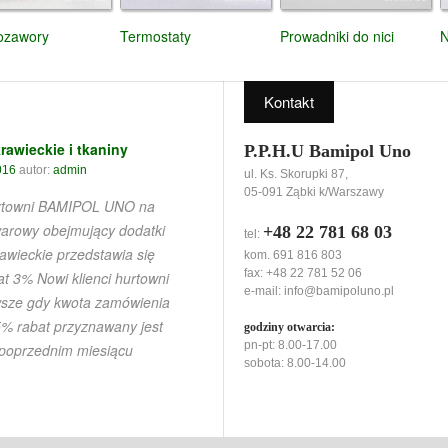
rozawory
Termostaty
Prowadniki do nici
N
Kontakt
rawieckie i tkaniny
P.P.H.U Bamipol Uno
016
autor:
admin
ul. Ks. Skorupki 87,
05-091 Ząbki k/Warszawy
urtowni BAMIPOL UNO na
warowy obejmujący dodatki
+48 22 781 68 03
tel:
rawieckie przedstawia się
kom. 691 816 803
fax: +48 22 781 52 06
t 3% Nowi klienci hurtowni
e-mail:
info@bamipoluno.pl
wsze gdy kwota zamówienia
5% rabat przyznawany jest
godziny otwarcia:
pn-pt: 8.00-17.00
 poprzednim miesiącu
sobota: 8.00-14.00