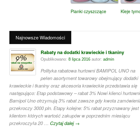
Pianki czyszczące
Kleje ty
Najnowsze Wiadomości
Rabaty na dodatki krawieckie i tkaniny
Opublikowano:
8 lipca 2016
autor:
admin
Polityka rabatowa hurtowni BAMIPOL UNO na
pełen asortyment towarowy obejmujący dodatki
krawieckie i tkaniny oraz akcesoria krawieckie przedstawia się
następująco: Etap podstawowy – rabat 3% Nowi klienci hurtowni
Bamipol Uno otrzymują 3% rabat zawsze gdy kwota zamówieni
przekroczy 3000 pln. Etapy kolejne: 5% rabat przyznawany jest
klientom których wartość zakupów w poprzednim miesiącu
przekroczyła 20 …
Czytaj dalej
→