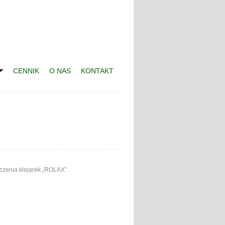
CENNIK
O NAS
KONTAKT
czenia klejarek „ROLAX”