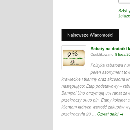
Sztyft
żelaz
Najnowsze Wiadomości
Rabaty na dodatki k
Opublikowano:
8 lipca 2
Polityka rabatowa h
pełen asortyment to
krawieckie i tkaniny oraz akcesoria k
następująco: Etap podstawowy – raba
Bamipol Uno otrzymują 3% rabat za
przekroczy 3000 pln. Etapy kolejne: 
klientom których wartość zakupów w
przekroczyła 20 …
Czytaj dalej
→