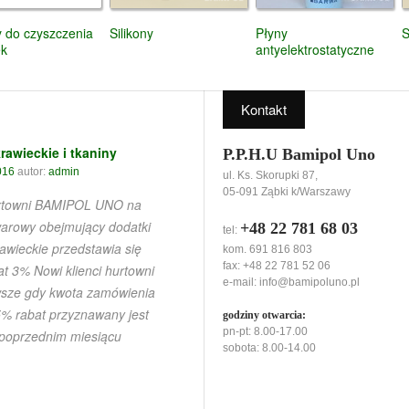
y do czyszczenia
Silikony
Płyny
S
ek
antyelektrostatyczne
Kontakt
rawieckie i tkaniny
P.P.H.U Bamipol Uno
016
autor:
admin
ul. Ks. Skorupki 87,
05-091 Ząbki k/Warszawy
urtowni BAMIPOL UNO na
warowy obejmujący dodatki
+48 22 781 68 03
tel:
rawieckie przedstawia się
kom. 691 816 803
fax: +48 22 781 52 06
t 3% Nowi klienci hurtowni
e-mail:
info@bamipoluno.pl
wsze gdy kwota zamówienia
5% rabat przyznawany jest
godziny otwarcia:
pn-pt: 8.00-17.00
 poprzednim miesiącu
sobota: 8.00-14.00