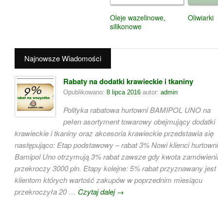
Oleje wazelinowe,
Oliwiarki
silikonowe
Najnowsze Wiadomości
Rabaty na dodatki krawieckie i tkaniny
Opublikowano:
8 lipca 2016
autor:
admin
Polityka rabatowa hurtowni BAMIPOL UNO na
pełen asortyment towarowy obejmujący dodatki
krawieckie i tkaniny oraz akcesoria krawieckie przedstawia się
następująco: Etap podstawowy – rabat 3% Nowi klienci hurtowni
Bamipol Uno otrzymują 3% rabat zawsze gdy kwota zamówieni
przekroczy 3000 pln. Etapy kolejne: 5% rabat przyznawany jest
klientom których wartość zakupów w poprzednim miesiącu
przekroczyła 20 …
Czytaj dalej
→