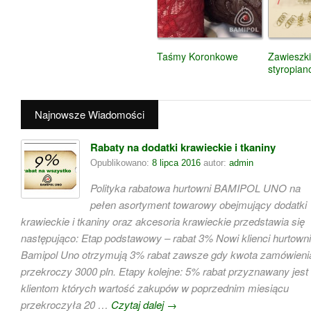
Taśmy Koronkowe
Zawieszk
styropia
Najnowsze Wiadomości
Rabaty na dodatki krawieckie i tkaniny
Opublikowano:
8 lipca 2016
autor:
admin
Polityka rabatowa hurtowni BAMIPOL UNO na
pełen asortyment towarowy obejmujący dodatki
krawieckie i tkaniny oraz akcesoria krawieckie przedstawia się
następująco: Etap podstawowy – rabat 3% Nowi klienci hurtowni
Bamipol Uno otrzymują 3% rabat zawsze gdy kwota zamówieni
przekroczy 3000 pln. Etapy kolejne: 5% rabat przyznawany jest
klientom których wartość zakupów w poprzednim miesiącu
przekroczyła 20 …
Czytaj dalej
→