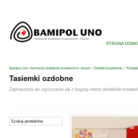
STRONA DOM
Bamipol Uno- hurtownia dodatków krawieckich i tkanin
»
Dodatki krawieckie
»
*Dodatk
Tasiemki ozdobne
Zapraszamy do zapoznania się z bogatą oferta dodatków krawieck